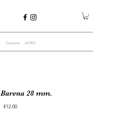
I
Contacts
ALTRO
 Barena 28 mm.
Price
€12.00