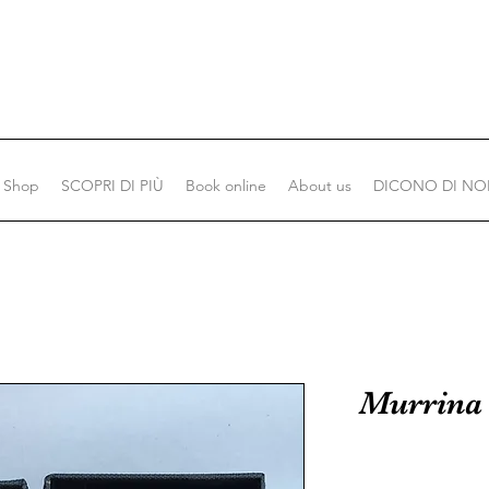
Shop
SCOPRI DI PIÙ
Book online
About us
DICONO DI NO
Murrina