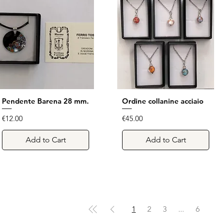
Pendente Barena 28 mm.
Quick View
Ordine collanine acciaio
Quick View
Price
Price
€12.00
€45.00
Add to Cart
Add to Cart
1
2
3
...
6