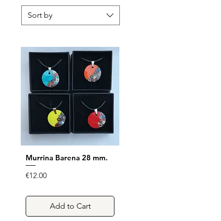
Sort by
Murrina Barena 28 mm.
Quick View
Price
€12.00
Add to Cart