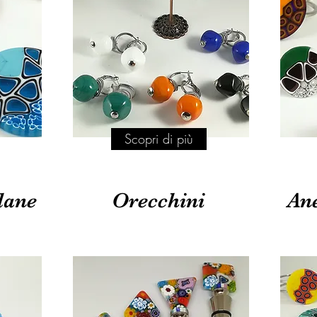
Scopri di più
lane
Orecchini
Ane