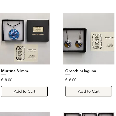
Murrina 31mm.
Quick View
Orecchini laguna
Quick View
Price
Price
€18.00
€18.00
Add to Cart
Add to Cart