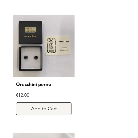
Orecchini perno
Quick View
Price
€12.00
Add to Cart