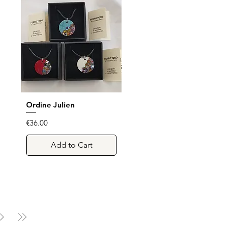
Ordine Julien
Quick View
Price
€36.00
Add to Cart