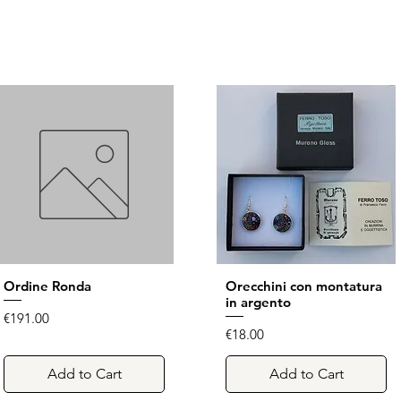
Ordine Ronda
Quick View
Orecchini con montatura
Quick View
in argento
Price
€191.00
Price
€18.00
Add to Cart
Add to Cart