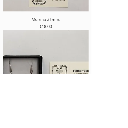
Murrina 31mm.
Price
€18.00
Orecchini laguna