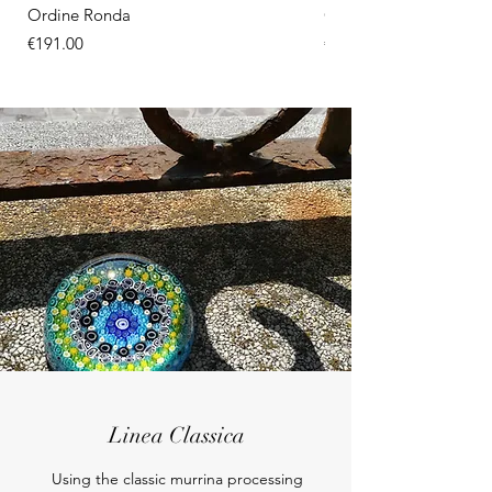
Ordine Ronda
Orecchini con montatu
Price
Price
€191.00
€18.00
Linea Classica
Using the classic murrina processing