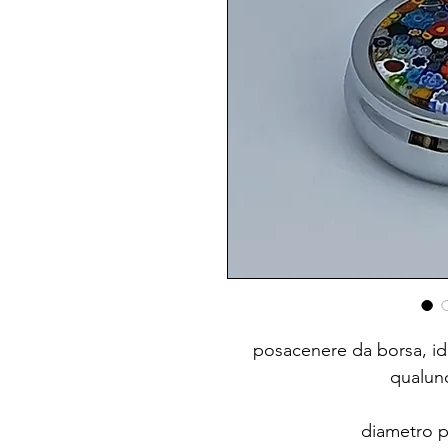
posacenere da borsa, ide
qualunq
diametro p