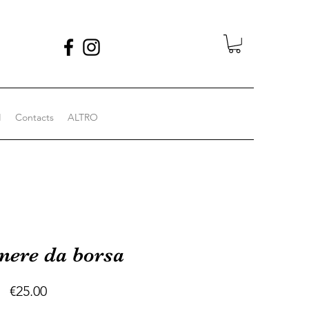
I
Contacts
ALTRO
nere da borsa
Price
€25.00